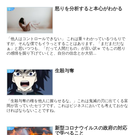
怒りを分析すると本心がわかる
学び
「他人はコントロールできない」 これは重々わかっているつもりで
すが、そんな僕でもイラっとすることはあります。「まだまだだな
ぁ」と思いつつも、「だって人間だもの」が言い訳ｗ でもこの怒り
の感情を掘り下げていくと、自分の信念とか大切...
生殺与奪
学び
「生殺与奪の権を他人に握らせるな。」これは鬼滅の刃に出てくる富
岡が言っていたセリフです。これはビジネスにおいても考えておかな
ければならないことですね。
新型コロナウイルスの政府の対応
学び
で学べること