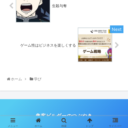
生殺与奪
ゲーム性はビジネスを楽しくする
ホーム
学び
集客ビルダーのつぶやき
© 2020 集客ビルダーのつぶやき.
メニュー
ホーム
検索
トップ
サイドバー